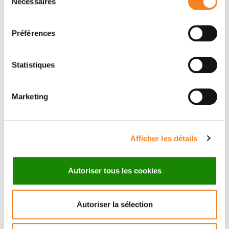
Nécessaires
du
consentement
Url of the trial
Préférences
Statistiques
Main investigator
Marketing
DIANA BELLO ROUFAI
Médecin
Afficher les détails
Contact
Autoriser tous les cookies
Autoriser la sélection