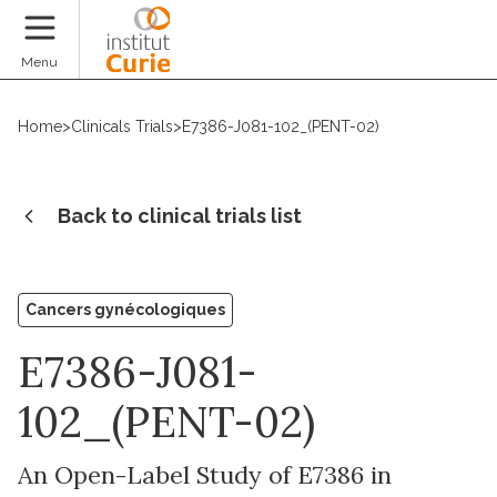
Donate
Menu
Home
>
Clinicals Trials
>
E7386-J081-102_(PENT-02)
Back to clinical trials list
Cancers gynécologiques
E7386-J081-
102_(PENT-02)
An Open-Label Study of E7386 in