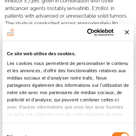
inhibitor E7386, given in combination with other
anticancer agents (notably lenvatinib, E7080), in
patients with advanced or unresectable solid tumors.
The study is conducted across approximately 80
experimental sites worldwide over a planned duration
of \~76 months (main analysis) and comprises three
partsÀdose escalation, expansion (in hepatocellular
carcinoma, colorectal cancer and endometrial
Ce site web utilise des cookies.
carcinoma), and dose optimization in endometrial
Les cookies nous permettent de personnaliser le contenu
carcinoma .;**Primary Objectives**;* **Safety and
et les annonces, d'offrir des fonctionnalités relatives aux
tolerability & RP2D determination:** Evaluate the
médias sociaux et d'analyser notre trafic. Nous
safety profile and tolerability of E7386 in combination
partageons également des informations sur l'utilisation de
with other anticancer drugs and identify the
notre site avec nos partenaires de médias sociaux, de
recommended phase 2 dose (RP2D) for subsequent
publicité et d'analyse, qui peuvent combiner celles-ci
evaluation.;* **Endometrial carcinoma dose
avec d'autres informations que vous leur avez fournies
optimization:** Determine the optimal dose of E7386
ou qu'ils ont collectées lors de votre utilisation de leurs
services.
when combined with lenvatinib specifically in patients
with endometrial carcinoma .
Sélection