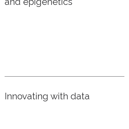
and epigenetics
More information
Innovating with data
More information