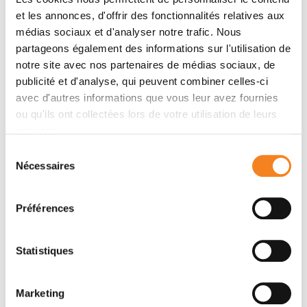
Translational research
et les annonces, d'offrir des fonctionnalités relatives aux
médias sociaux et d'analyser notre trafic. Nous
partageons également des informations sur l'utilisation de
notre site avec nos partenaires de médias sociaux, de
More information
publicité et d'analyse, qui peuvent combiner celles-ci
avec d'autres informations que vous leur avez fournies
ou qu'ils ont collectées lors de votre utilisation de leurs
services.
Sélection
Nécessaires
du
consentement
Préférences
Statistiques
Marketing