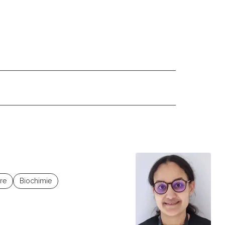
ire
Biochimie