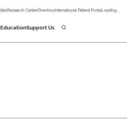
tals
Research Center
Directory
International Patient Portal
Loading...
Donate
n
Education
Support Us