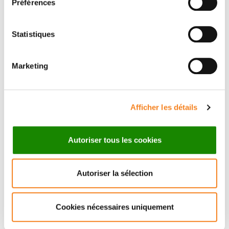
Préférences
Hematology, Blood cancers
Statistiques
lymphoma
,
leukemia
,
myeloma
(
)
Marketing
Central nervous system
Afficher les détails
cancers
Autoriser tous les cookies
Cancers of unknown primary
Autoriser la sélection
origin
Cookies nécessaires uniquement