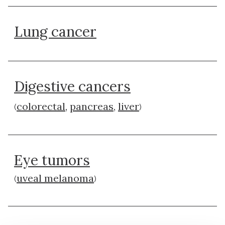
Lung cancer
Digestive cancers
colorectal
,
pancreas
,
liver
(
)
Eye tumors
uveal melanoma
(
)