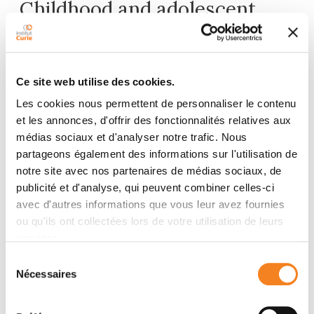
Childhood and adolescent
cancers
Ce site web utilise des cookies.
Urogenital cancers
Les cookies nous permettent de personnaliser le contenu
et les annonces, d'offrir des fonctionnalités relatives aux
prostate
(
)
médias sociaux et d'analyser notre trafic. Nous
partageons également des informations sur l'utilisation de
notre site avec nos partenaires de médias sociaux, de
publicité et d'analyse, qui peuvent combiner celles-ci
Sarcomas
avec d'autres informations que vous leur avez fournies
ou qu'ils ont collectées lors de votre utilisation de leurs
services.
Sélection
ENT cancers
Nécessaires
du
consentement