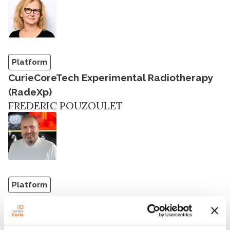
Platform
CurieCoreTech Experimental Radiotherapy
(RadeXp)
FREDERIC POUZOULET
Platform
CurieCoreTech Extracellular Vesicles
CLOTILDE THERY
CORALIE GUERIN