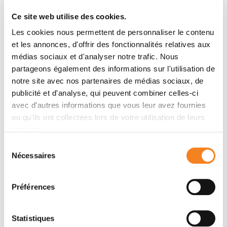
LORENA MARTIN JAULAR
Ce site web utilise des cookies.
Les cookies nous permettent de personnaliser le contenu
et les annonces, d'offrir des fonctionnalités relatives aux
médias sociaux et d'analyser notre trafic. Nous
partageons également des informations sur l'utilisation de
notre site avec nos partenaires de médias sociaux, de
Platform
publicité et d'analyse, qui peuvent combiner celles-ci
CurieCoreTech Genomics
avec d'autres informations que vous leur avez fournies
AUDREY RAPINAT
ou qu'ils ont collectées lors de votre utilisation de leurs
services.
Sélection
Nécessaires
du
consentement
Préférences
Platform
CurieCoreTech High-content cell-based
Statistiques
screening (BioPhenics)