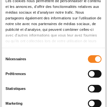
Les cookies nous permettent de personnaliser le contenu
et les annonces, d'offrir des fonctionnalités relatives aux
médias sociaux et d'analyser notre trafic. Nous
partageons également des informations sur l'utilisation de
notre site avec nos partenaires de médias sociaux, de
publicité et d'analyse, qui peuvent combiner celles-ci
avec d'autres informations que vous leur avez fournies
ou qu'ils ont collectées lors de votre utilisation de leurs
Contact ABDELMALEK
services.
GHIMOUZ
Sélection
Nécessaires
du
consentement
Contact me by phone or by filling in the form below
Préférences
Phone
Secretary: 0033144324644
Statistiques
Message
Marketing