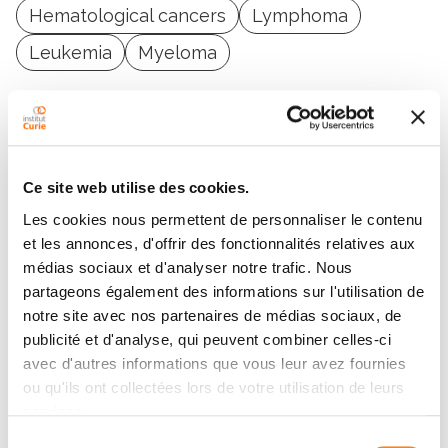
Hematological cancers
Lymphoma
Leukemia
Myeloma
Ce site web utilise des cookies.
Contact Adrien GILBERT
Les cookies nous permettent de personnaliser le contenu
et les annonces, d'offrir des fonctionnalités relatives aux
Contact me by phone or by filling in the form below
médias sociaux et d'analyser notre trafic. Nous
partageons également des informations sur l'utilisation de
Phone
notre site avec nos partenaires de médias sociaux, de
publicité et d'analyse, qui peuvent combiner celles-ci
Secretary: 0033147112321
avec d'autres informations que vous leur avez fournies
ou qu'ils ont collectées lors de votre utilisation de leurs
Message
services.
Sélection