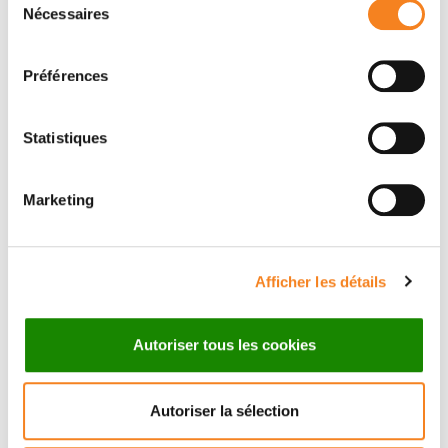
Name
*
Nécessaires
du
consentement
Préférences
Firstname
*
Statistiques
Marketing
Email
*
Afficher les détails
Subject
*
Autoriser tous les cookies
Autoriser la sélection