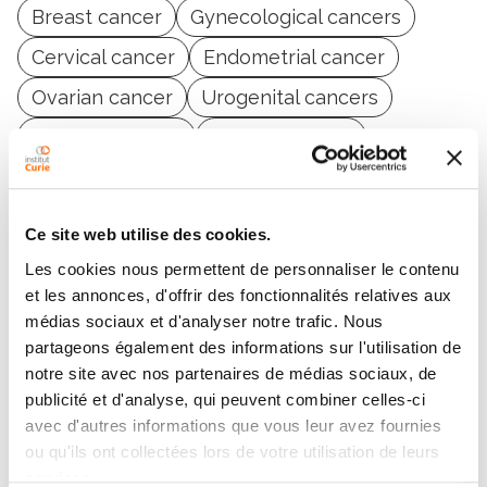
Breast cancer
Gynecological cancers
Cervical cancer
Endometrial cancer
Ovarian cancer
Urogenital cancers
Prostate cancer
Bladder cancer
Kidney cancer
Central nervous system tumors
Ce site web utilise des cookies.
Les cookies nous permettent de personnaliser le contenu
et les annonces, d'offrir des fonctionnalités relatives aux
médias sociaux et d'analyser notre trafic. Nous
partageons également des informations sur l'utilisation de
notre site avec nos partenaires de médias sociaux, de
Contact EMILIE LISSAVALID
publicité et d'analyse, qui peuvent combiner celles-ci
avec d'autres informations que vous leur avez fournies
Contact me by phone or by filling in the form below
ou qu'ils ont collectées lors de votre utilisation de leurs
services.