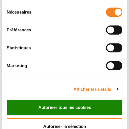
Message
Sélection
Nécessaires
du
Name
*
consentement
Préférences
Statistiques
Firstname
*
Marketing
Email
*
Afficher les détails
Autoriser tous les cookies
Subject
*
Autoriser la sélection