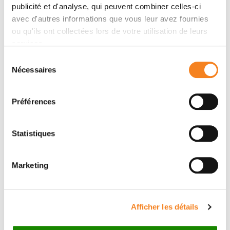
publicité et d'analyse, qui peuvent combiner celles-ci
Contact me by phone or by filling in the form below
avec d'autres informations que vous leur avez fournies
ou qu'ils ont collectées lors de votre utilisation de leurs
Phone
services.
St Cloud secretary: 0033147112391
Sélection
Nécessaires
du
Paris secretary: 0033156245806
consentement
Préférences
Message
Name
*
Statistiques
Marketing
Firstname
*
Afficher les détails