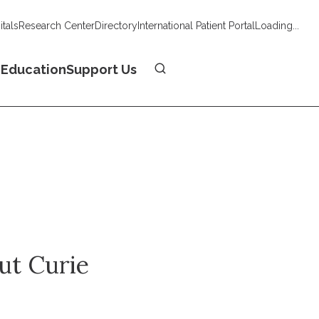
tals
Research Center
Directory
International Patient Portal
Loading...
Donate
n
Education
Support Us
tut Curie