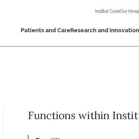
Institut Curie
Our Hospi
Patients and Care
Research and Innovatio
Functions within Insti