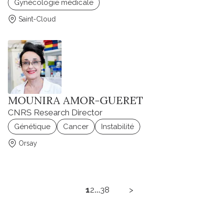
Gynécologie médicale
Saint-Cloud
MOUNIRA AMOR-GUERET
CNRS Research Director
Génétique
Cancer
Instabilité
Orsay
...
1
2
38
>