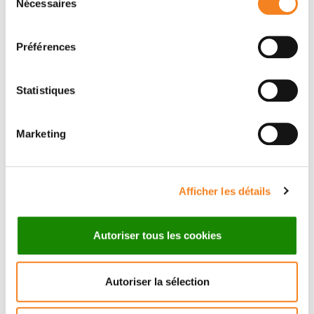
Nécessaires
du
consentement
Préférences
Statistiques
CHARBEL ALFEGHALY
Marketing
Biologie cellulaire
Paris
Afficher les détails
Autoriser tous les cookies
FERYAL ALI ZADEH
Autoriser la sélection
Médecin
Anesthésie Réanimation