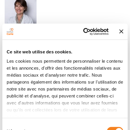
ALINE ALBI-FELDZER
Médecin
Anesthésie Réanimation
Ce site web utilise des cookies.
Saint-Cloud
Les cookies nous permettent de personnaliser le contenu
et les annonces, d'offrir des fonctionnalités relatives aux
médias sociaux et d'analyser notre trafic. Nous
partageons également des informations sur l'utilisation de
notre site avec nos partenaires de médias sociaux, de
publicité et d'analyse, qui peuvent combiner celles-ci
MARION ALCANTARA
avec d'autres informations que vous leur avez fournies
ou qu'ils ont collectées lors de votre utilisation de leurs
Médecin
services.
Hématologie
Sélection
Saint-Cloud