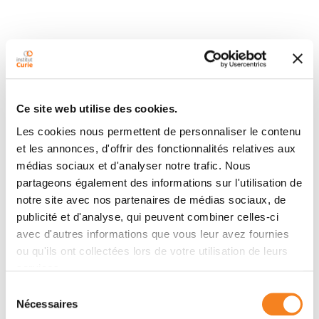
Contact LUCIE LAGADEC
Ce site web utilise des cookies.
Les cookies nous permettent de personnaliser le contenu
Contact me by phone or by filling in the form below
et les annonces, d'offrir des fonctionnalités relatives aux
médias sociaux et d'analyser notre trafic. Nous
Phone
partageons également des informations sur l'utilisation de
notre site avec nos partenaires de médias sociaux, de
Office: 0033169863148
publicité et d'analyse, qui peuvent combiner celles-ci
avec d'autres informations que vous leur avez fournies
Message
ou qu'ils ont collectées lors de votre utilisation de leurs
services.
Name
*
Sélection
Nécessaires
du