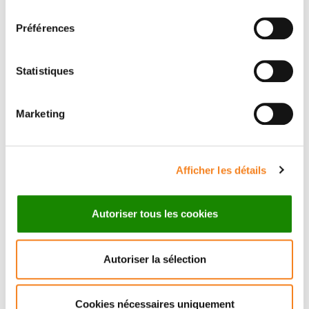
consentement
Préférences
Firstname
*
Statistiques
Email
*
Marketing
Afficher les détails
Subject
*
Autoriser tous les cookies
Autoriser la sélection
Message
*
Cookies nécessaires uniquement