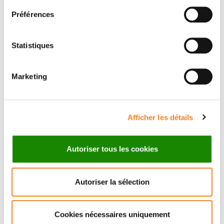
Préférences
Statistiques
Contact OLIVIER CHOUSSY
Marketing
Contact me by phone or by filling in the form below
Phone
Afficher les détails
Secretary: 0033144324535
Autoriser tous les cookies
Message
Name
*
Autoriser la sélection
Cookies nécessaires uniquement