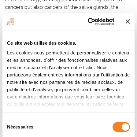
cancers but also cancers of the saliva glands, the
thyroid and the sinuses. He has gained experience in
treating rare and complex ENT tumors, as part of the
French networks REFCOR and TUTHYREF.
Dr. Choussy is involved in several clinical and
Ce site web utilise des cookies.
translational research projects seeking to improve the
Les cookies nous permettent de personnaliser le contenu
treatment of these forms of cancer. He is a member
et les annonces, d'offrir des fonctionnalités relatives aux
of the GETTEC (study group for head and neck
médias sociaux et d'analyser notre trafic. Nous
tumors) and of the GORTEC (head and neck
partageons également des informations sur l'utilisation de
radiotherapy oncology group) and of the French
notre site avec nos partenaires de médias sociaux, de
society for head and neck surgery.
publicité et d'analyse, qui peuvent combiner celles-ci
He is responsible for ENT teaching at Institut Curie
avec d'autres informations que vous leur avez fournies
and as such is a member of the College of French
ou qu'ils ont collectées lors de votre utilisation de leurs
ENT and head & neck surgery teachers.
services.
Sélection
Nécessaires
du
consentement