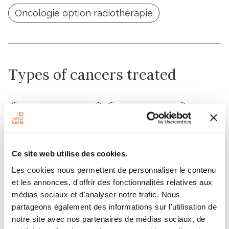
Oncologie option radiothérapie
Types of cancers treated
Urogenital cancers
Prostate cancer
Bladder cancer
Kidney cancer
ENT/Head and Neck Cancers
Ce site web utilise des cookies.
Thyroid cancer
Les cookies nous permettent de personnaliser le contenu
et les annonces, d'offrir des fonctionnalités relatives aux
médias sociaux et d'analyser notre trafic. Nous
partageons également des informations sur l'utilisation de
notre site avec nos partenaires de médias sociaux, de