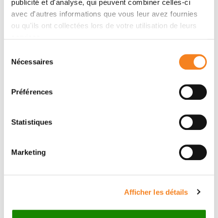
publicité et d'analyse, qui peuvent combiner celles-ci
avec d'autres informations que vous leur avez fournies
Contact PIERRE GRAFF
ou qu'ils ont collectées lors de votre utilisation de leurs
CAILLEAUD
services.
Sélection
Nécessaires
Contact me by phone or by filling in the form below
du
consentement
Message
Préférences
Name
*
Statistiques
Marketing
Firstname
*
Afficher les détails