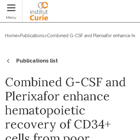
Donate
Menu
Home
>
Publications
>
Combined G-CSF and Plerixafor enhance hemat
Publications list
Combined G-CSF and
Plerixafor enhance
hematopoietic
recovery of CD34+
cells from poor