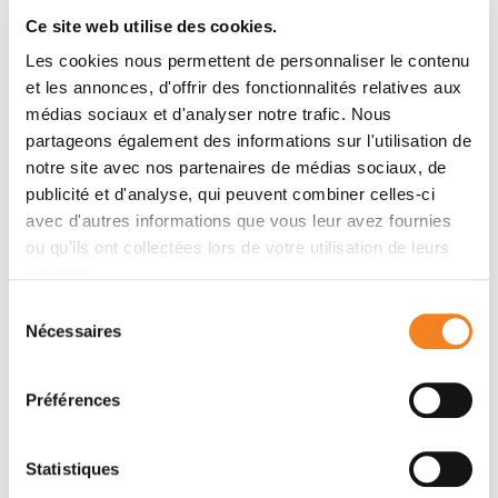
Marie-Laure Arcangeli, Philippe Brault, Jean-Henri
Ce site web utilise des cookies.
Bourhis, Frédérique Kuhnowskie, Elia Henry, Vilma
Les cookies nous permettent de personnaliser le contenu
Barroca, Serge Koscielny, Françoise Pflumio, Sophie
et les annonces, d'offrir des fonctionnalités relatives aux
Amsellem
médias sociaux et d'analyser notre trafic. Nous
partageons également des informations sur l'utilisation de
notre site avec nos partenaires de médias sociaux, de
Members
publicité et d'analyse, qui peuvent combiner celles-ci
avec d'autres informations que vous leur avez fournies
ou qu'ils ont collectées lors de votre utilisation de leurs
services.
Sélection
Nécessaires
du
consentement
Préférences
Statistiques
EMILIE HENRY