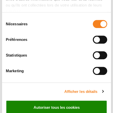
ou qu'ils ont collectées lors de votre utilisation de leurs
services.
BORIS BARDOT
VINCENT
Sélection
Nécessaires
du
LEJOUR
Professeur Université
consentement
Paris Saclay
Préférences
Statistiques
Marketing
Afficher les détails
IRENA
Autoriser tous les cookies