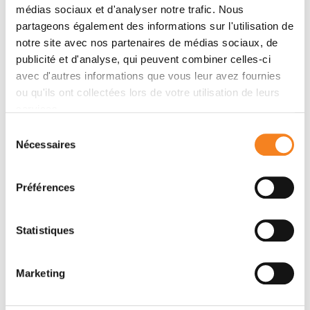
médias sociaux et d'analyser notre trafic. Nous
partageons également des informations sur l'utilisation de
notre site avec nos partenaires de médias sociaux, de
Members
publicité et d'analyse, qui peuvent combiner celles-ci
avec d'autres informations que vous leur avez fournies
ou qu'ils ont collectées lors de votre utilisation de leurs
services.
Sélection
Nécessaires
du
consentement
Préférences
MARYSE
MARIA DA
Statistiques
ROMAO
GRACA
BENEDETTI
Ingénieur de recherche
Marketing
RAPOSO
CNRS Research Director