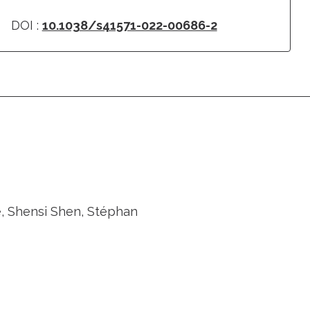
DOI :
10.1038/s41571-022-00686-2
de, Shensi Shen, Stéphan