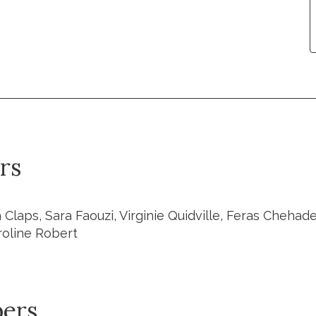
rs
 Claps, Sara Faouzi, Virginie Quidville, Feras Cheha
roline Robert
ers