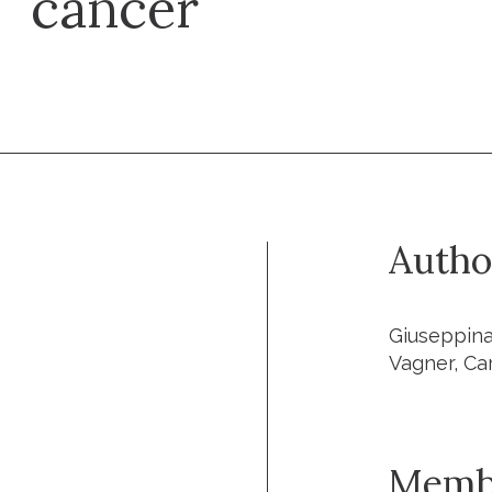
cancer
Autho
Giuseppina
Vagner, Ca
Memb