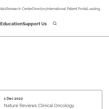
tals
Research Center
Directory
International Patient Portal
Loading...
Donate
n
Education
Support Us
1 Dec 2022
Nature Reviews Clinical Oncology