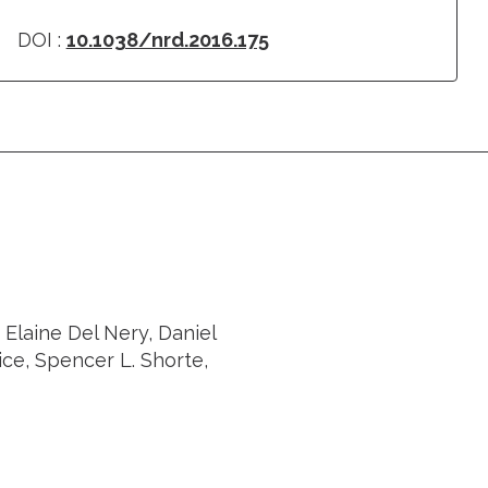
DOI :
10.1038/nrd.2016.175
 Elaine Del Nery, Daniel
rice, Spencer L. Shorte,