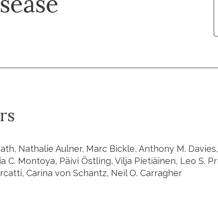
isease
rs
th, Nathalie Aulner, Marc Bickle, Anthony M. Davies,
a C. Montoya, Päivi Östling, Vilja Pietiäinen, Leo S. P
catti, Carina von Schantz, Neil O. Carragher