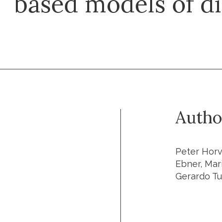
based models of d
Autho
Peter Horva
Ebner, Mari
Gerardo Tur