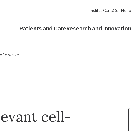
Institut Curie
Our Hospi
Patients and Care
Research and Innovatio
of disease
evant cell-