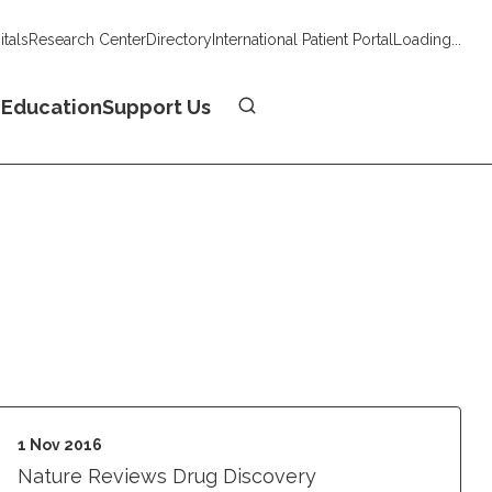
tals
Research Center
Directory
International Patient Portal
Loading...
Donate
n
Education
Support Us
1 Nov 2016
Nature Reviews Drug Discovery