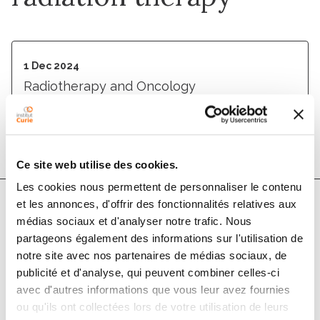
1 Dec 2024
Radiotherapy and Oncology
DOI :
10.1016/j.radonc.2024.110577
Ce site web utilise des cookies.
Les cookies nous permettent de personnaliser le contenu
et les annonces, d'offrir des fonctionnalités relatives aux
médias sociaux et d'analyser notre trafic. Nous
Authors
partageons également des informations sur l'utilisation de
notre site avec nos partenaires de médias sociaux, de
Sarah Potiron, Lorea Iturri, Marjorie Juchaux, Julie
publicité et d'analyse, qui peuvent combiner celles-ci
Espenon, Cristèle Gilbert, Josie McGarrigle, Ramon
avec d'autres informations que vous leur avez fournies
Ortiz Catalan, Alfredo Fernandez-Rodriguez,
ou qu'ils ont collectées lors de votre utilisation de leurs