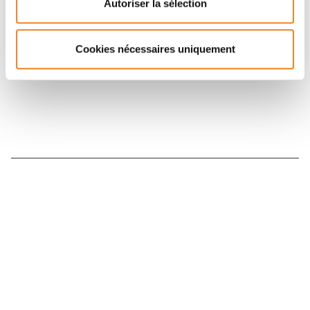
Follow Institut Curie on social media and
Autoriser la sélection
subscribe to our newsletter.
Cookies nécessaires uniquement
Subscribe to the newsletter
Contact us
Directory
Join us
News
Patients' rights