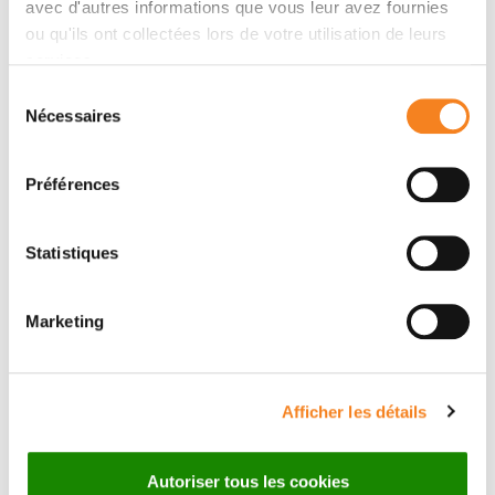
avec d'autres informations que vous leur avez fournies
ou qu'ils ont collectées lors de votre utilisation de leurs
services.
Sélection
Nécessaires
du
ARTURO
THOMAS
consentement
LONDONO
WALTER
Préférences
CNRS Research Director
Directeur de recherche
Mines Paris Tech
Statistiques
Marketing
Afficher les détails
Autoriser tous les cookies