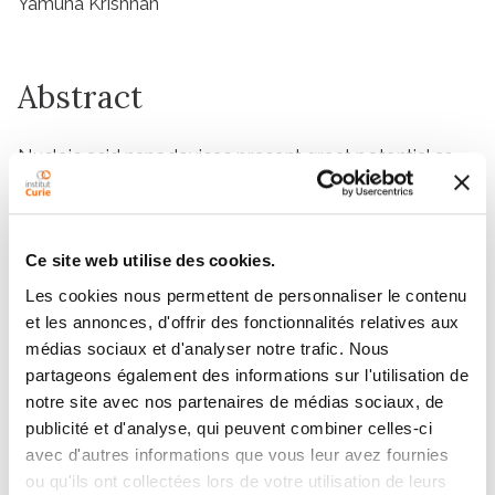
Yamuna Krishnan
Abstract
Nucleic acid nanodevices present great potential as
agents for logic-based therapeutic intervention as
well as in basic biology. Often, however, the disease
targets that need corrective action are localized in
Ce site web utilise des cookies.
specific organs, and thus realizing the full potential of
DNA nanodevices also requires ways to target them
Les cookies nous permettent de personnaliser le contenu
to specific cell types in vivo. Here, we show that by
et les annonces, d'offrir des fonctionnalités relatives aux
exploiting either endogenous or synthetic receptor-
médias sociaux et d'analyser notre trafic. Nous
ligand interactions and leveraging the biological
partageons également des informations sur l'utilisation de
notre site avec nos partenaires de médias sociaux, de
barriers presented by the organism, we can target
publicité et d'analyse, qui peuvent combiner celles-ci
extraneously introduced DNA nanodevices to specific
avec d'autres informations que vous leur avez fournies
cell types in
Caenorhabditis elegans
, with subcellular
ou qu'ils ont collectées lors de votre utilisation de leurs
precision. The amenability of DNA nanostructures to