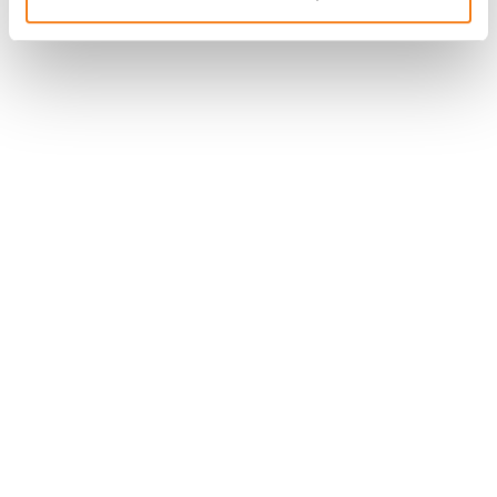
Stay in touch with Institut
Curie
Follow Institut Curie on social media and
subscribe to our newsletter.
Subscribe to the newsletter