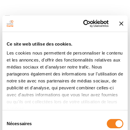
Teams
Team
Ce site web utilise des cookies.
Compartmentalization and Dynamics of
Les cookies nous permettent de personnaliser le contenu
Nuclear Functions
et les annonces, d'offrir des fonctionnalités relatives aux
ANGELA TADDEI
médias sociaux et d'analyser notre trafic. Nous
partageons également des informations sur l'utilisation de
notre site avec nos partenaires de médias sociaux, de
publicité et d'analyse, qui peuvent combiner celles-ci
avec d'autres informations que vous leur avez fournies
ou qu'ils ont collectées lors de votre utilisation de leurs
services.
Members
Sélection
Nécessaires
du