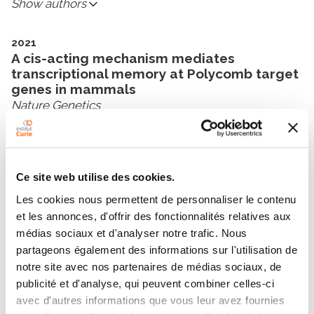
Show authors
2021
A cis-acting mechanism mediates
transcriptional memory at Polycomb target
genes in mammals
Nature Genetics
Show authors
2019
EZHIP constrains Polycomb Repressive
Ce site web utilise des cookies.
Complex 2 activity in germ cells
Les cookies nous permettent de personnaliser le contenu
Nature Communications
et les annonces, d'offrir des fonctionnalités relatives aux
Show authors
médias sociaux et d'analyser notre trafic. Nous
partageons également des informations sur l'utilisation de
notre site avec nos partenaires de médias sociaux, de
2019
BAP1 complex promotes transcription by
publicité et d'analyse, qui peuvent combiner celles-ci
opposing PRC1-mediated H2A
avec d'autres informations que vous leur avez fournies