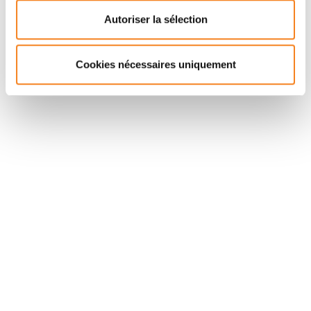
Regulates H3K27me3 Deposition during Cell
Differentiation
Autoriser la sélection
Molecular Cell
Show authors
Cookies nécessaires uniquement
Stay in touch with Institut
Curie