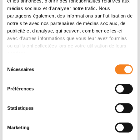
et les annonces, d'offrir des fonctionnalités relatives aux
médias sociaux et d'analyser notre trafic. Nous
Organizers
partageons également des informations sur l'utilisation de
notre site avec nos partenaires de médias sociaux, de
Research Director - DR2 Celine VALLOT
publicité et d'analyse, qui peuvent combiner celles-ci
Institut Curie
avec d'autres informations que vous leur avez fournies
ou qu'ils ont collectées lors de votre utilisation de leurs
Scientific Project Manager Iro Triantafyllakou
services.
Institut Curie
Sélection
Nécessaires
du
consentement
Speakers
Préférences
Leonie Young
Statistiques
Department of Surgery, RCSI
Marketing
Invited by