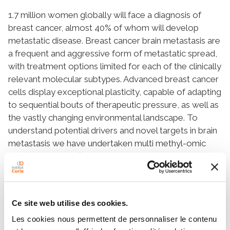
1.7 million women globally will face a diagnosis of
breast cancer, almost 40% of whom will develop
metastatic disease. Breast cancer brain metastasis are
a frequent and aggressive form of metastatic spread,
with treatment options limited for each of the clinically
relevant molecular subtypes. Advanced breast cancer
cells display exceptional plasticity, capable of adapting
to sequential bouts of therapeutic pressure, as well as
the vastly changing environmental landscape. To
understand potential drivers and novel targets in brain
metastasis we have undertaken multi methyl-omic
studies, and identified HRD as a gained vulnerability
beyond the classic germline mutations in BRCA1/2
and PALB2. Preliminary pre-clinical studies suggest
targeting HRD with PARPi may be an effective
Ce site web utilise des cookies.
strategy for this extended patient population.
Les cookies nous permettent de personnaliser le contenu