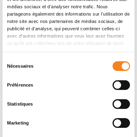
and human neural stem cells.
médias sociaux et d'analyser notre trafic. Nous
partageons également des informations sur l'utilisation de
notre site avec nos partenaires de médias sociaux, de
Organizers
publicité et d'analyse, qui peuvent combiner celles-ci
avec d'autres informations que vous leur avez fournies
ou qu'ils ont collectées lors de votre utilisation de leurs
Directeur de recherche Alexandre BAFFET
services.
Institut Curie
Sélection
Nécessaires
du
consentement
Speakers
Préférences
Sebastian Jessberger
Brain Research Institute, Université de Zurich
Statistiques
Marketing
Invited by