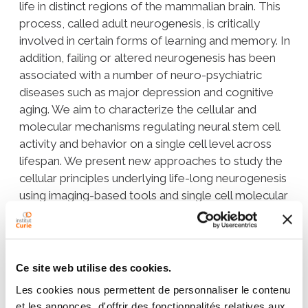
life in distinct regions of the mammalian brain. This
process, called adult neurogenesis, is critically
involved in certain forms of learning and memory. In
addition, failing or altered neurogenesis has been
associated with a number of neuro-psychiatric
diseases such as major depression and cognitive
aging. We aim to characterize the cellular and
molecular mechanisms regulating neural stem cell
activity and behavior on a single cell level across
lifespan. We present new approaches to study the
cellular principles underlying life-long neurogenesis
using imaging-based tools and single cell molecular
profiling. Further, we provide evidence for novel
molecular mechanisms governing the neurogenic
process in the mammalian brain. Thus, the data
presented provide new insights into the cellular
Ce site web utilise des cookies.
principles of life-long neurogenesis and identify
Les cookies nous permettent de personnaliser le contenu
novel mechanisms regulating the behavior of rodent
et les annonces, d'offrir des fonctionnalités relatives aux