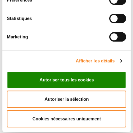
La Cellule Handicap
Institut Curie
Statistiques
A question about the seminar?
Marketing
La Cellule Handicap
Afficher les détails
Jamel Bentot
jamel.bentot@curie.fr
Autoriser tous les cookies
Autoriser la sélection
Cookies nécessaires uniquement