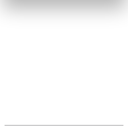
Stay in touch with Institut
Curie
Follow Institut Curie on social media and
subscribe to our newsletter.
Subscribe to the newsletter