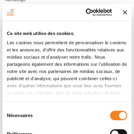
Cap emploi nous permets de faciliter le maintien dans
l'emploi de personnes handicapées, de les orienter
vers les aides et dispositifs existants, de les
accompagner dans leur maintien dans l’emploi et leur
Ce site web utilise des cookies.
parcours professionnel. Ce suivi sera assuré par un
Les cookies nous permettent de personnaliser le contenu
référent unique pour offrir un service de proximité et
et les annonces, d'offrir des fonctionnalités relatives aux
individualisé.
médias sociaux et d'analyser notre trafic. Nous
partageons également des informations sur l'utilisation de
notre site avec nos partenaires de médias sociaux, de
Speakers
publicité et d'analyse, qui peuvent combiner celles-ci
avec d'autres informations que vous leur avez fournies
ou qu'ils ont collectées lors de votre utilisation de leurs
Léa Durur
services.
Sélection
Nécessaires
du
Invited by
consentement
Préférences