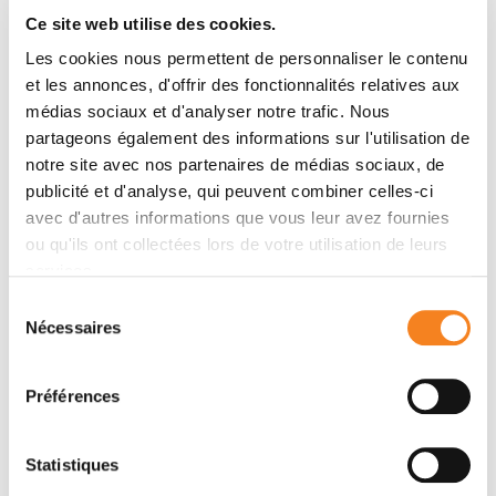
Supportive care
Ce site web utilise des cookies.
Les cookies nous permettent de personnaliser le contenu
Research
et les annonces, d'offrir des fonctionnalités relatives aux
Medical Team
médias sociaux et d'analyser notre trafic. Nous
partageons également des informations sur l'utilisation de
notre site avec nos partenaires de médias sociaux, de
publicité et d'analyse, qui peuvent combiner celles-ci
avec d'autres informations que vous leur avez fournies
ou qu'ils ont collectées lors de votre utilisation de leurs
services.
Sélection
Nécessaires
du
consentement
Préférences
Statistiques