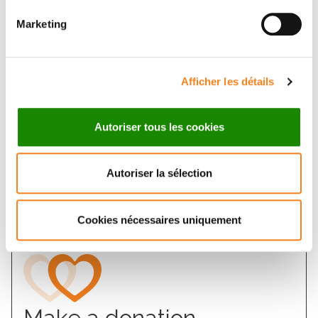
Marketing
Afficher les détails
Institut Curie, the leading
cancer center in France
Autoriser tous les cookies
Discover Institut Curie
Autoriser la sélection
Cookies nécessaires uniquement
Make a donation