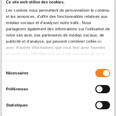
Ce site web utilise des cookies.
Nature
- 22/07/2021
Les cookies nous permettent de personnaliser le contenu
et les annonces, d'offrir des fonctionnalités relatives aux
2019
Atoh1 Controls Primary Cilia Formation to
médias sociaux et d'analyser notre trafic. Nous
Allow for SHH-Triggered Granule Neuron
partageons également des informations sur l'utilisation de
Progenitor Proliferation
notre site avec nos partenaires de médias sociaux, de
Developmental Cell
- 01/01/2019
publicité et d'analyse, qui peuvent combiner celles-ci
avec d'autres informations que vous leur avez fournies
ou qu'ils ont collectées lors de votre utilisation de leurs
services.
Show all publications
Sélection
Nécessaires
du
consentement
Préférences
Contact CHIEH-YU CHANG
Statistiques
Contact me by filling in the form below