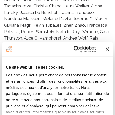
Tabachnikova, Christie Chang, Laura Walker, Alona
Lansky, Jessica Le Berichel, Leanna Troncoso,
Nausicaa Malissen, Melanie Davila, Jerome C. Martin,
Giuliana Magri, Kevin Tuballes, Zhen Zhao, Francesca
Petralia, Robert Samstein, Natalie Roy D’Amore, Gavin
Thurston, Alice O. Kamphorst, Andrea Wolf, Raja
Flores, Pei Wang, Sören Müller, Ira Mellman, Mary
Beth Beasley, Hélène Salmon, Adeeb H. Rahman,
Thomas U. Marron, Ephraim Kenigsberg, Miriam
Merad
Ce site web utilise des cookies.
Les cookies nous permettent de personnaliser le contenu
et les annonces, d'offrir des fonctionnalités relatives aux
Teams
médias sociaux et d'analyser notre trafic. Nous
partageons également des informations sur l'utilisation de
notre site avec nos partenaires de médias sociaux, de
Team
publicité et d'analyse, qui peuvent combiner celles-ci
Stroma and immunity
avec d'autres informations que vous leur avez fournies