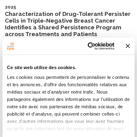
2025
Characterization of Drug-Tolerant Persister
Cells in Triple-Negative Breast Cancer
Identifies a Shared Persistence Program
across Treatments and Patients
Cancer Research
- 06/11/2025
2024
Evaluation of Combined Chemotherapy and
Ce site web utilise des cookies.
Genomic-Driven Targeted Therapy in
Les cookies nous permettent de personnaliser le contenu
Patient-Derived Xenografts Identifies New
Therapeutic Approaches in Squamous Non-
et les annonces, d'offrir des fonctionnalités relatives aux
Small-Cell Lung Cancer Patients
médias sociaux et d'analyser notre trafic. Nous
Cancers
- 07/08/2024
partageons également des informations sur l'utilisation de
notre site avec nos partenaires de médias sociaux, de
publicité et d'analyse, qui peuvent combiner celles-ci
2023
avec d'autres informations que vous leur avez fournies
HORMAD1 overexpression predicts
ou qu'ils ont collectées lors de votre utilisation de leurs
response to anthracycline–
cyclophosphamide and survival in triple‐
services.