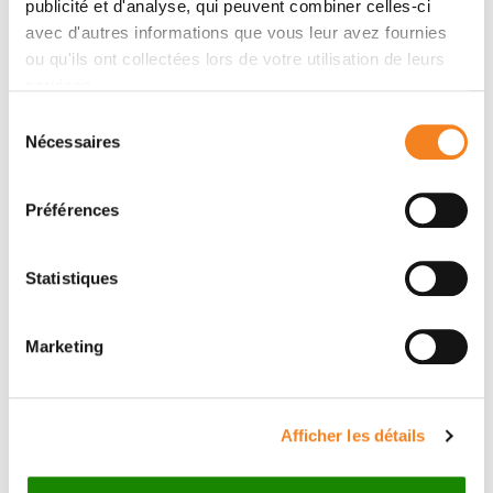
publicité et d'analyse, qui peuvent combiner celles-ci
avec d'autres informations que vous leur avez fournies
Contact me by phone or by filling in the form below
ou qu'ils ont collectées lors de votre utilisation de leurs
services.
Phone
Sélection
Nécessaires
du
Phone desk: 0033156246933
consentement
Message
Préférences
Name
*
Statistiques
Marketing
Firstname
*
Afficher les détails