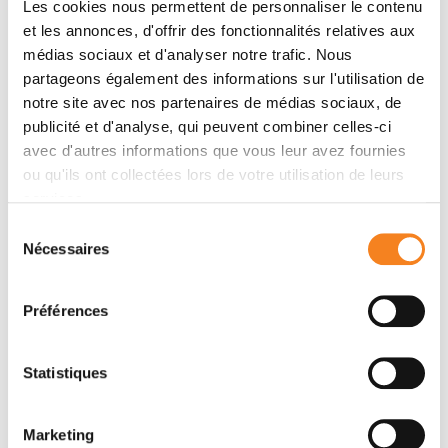
2018
Les cookies nous permettent de personnaliser le contenu
Characterizing meiotic chromosomes'
et les annonces, d'offrir des fonctionnalités relatives aux
structure and pairing using a designer
médias sociaux et d'analyser notre trafic. Nous
sequence optimized for Hi‐C
partageons également des informations sur l'utilisation de
Molecular Systems Biology
- 01/07/2018
notre site avec nos partenaires de médias sociaux, de
publicité et d'analyse, qui peuvent combiner celles-ci
avec d'autres informations que vous leur avez fournies
Show all publications
ou qu'ils ont collectées lors de votre utilisation de leurs
services.
Sélection
Nécessaires
du
consentement
Préférences
Contact HELOISE MULLER
Statistiques
Contact me by phone or by filling in the form below
Message
Marketing