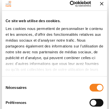
Contact MARIE-ALICE
Ce site web utilise des cookies.
MINASSIAN
Les cookies nous permettent de personnaliser le contenu
et les annonces, d'offrir des fonctionnalités relatives aux
Contact me by email
médias sociaux et d'analyser notre trafic. Nous
partageons également des informations sur l'utilisation de
Message
notre site avec nos partenaires de médias sociaux, de
publicité et d'analyse, qui peuvent combiner celles-ci
Name
*
avec d'autres informations que vous leur avez fournies
ou qu'ils ont collectées lors de votre utilisation de leurs
services.
Sélection
Nécessaires
Firstname
*
du
consentement
Préférences