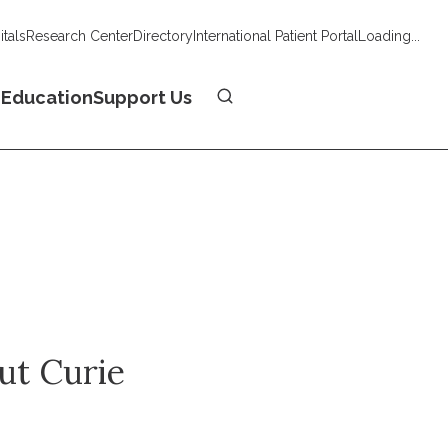
tals
Research Center
Directory
International Patient Portal
Loading...
Donate
n
Education
Support Us
tut Curie