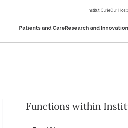
Institut Curie
Our Hospi
Patients and Care
Research and Innovatio
Functions within Insti