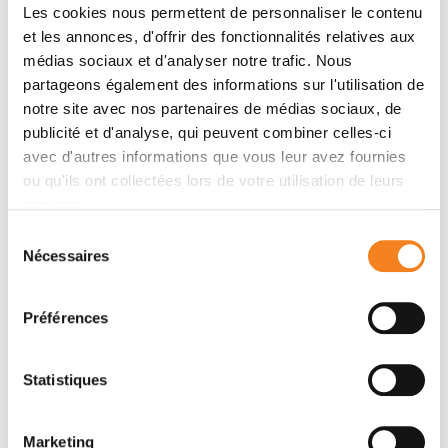
Les cookies nous permettent de personnaliser le contenu
et les annonces, d'offrir des fonctionnalités relatives aux
Name
*
médias sociaux et d'analyser notre trafic. Nous
partageons également des informations sur l'utilisation de
notre site avec nos partenaires de médias sociaux, de
publicité et d'analyse, qui peuvent combiner celles-ci
Firstname
*
avec d'autres informations que vous leur avez fournies
ou qu'ils ont collectées lors de votre utilisation de leurs
services.
Sélection
Nécessaires
du
Email
*
consentement
Préférences
Subject
*
Statistiques
Marketing