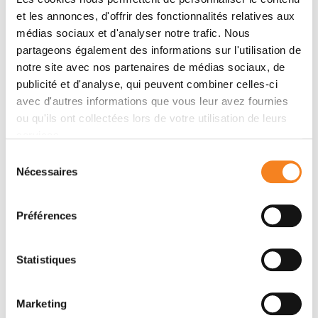
Name
*
et les annonces, d'offrir des fonctionnalités relatives aux
médias sociaux et d'analyser notre trafic. Nous
partageons également des informations sur l'utilisation de
notre site avec nos partenaires de médias sociaux, de
publicité et d'analyse, qui peuvent combiner celles-ci
Firstname
*
avec d'autres informations que vous leur avez fournies
ou qu'ils ont collectées lors de votre utilisation de leurs
services.
Sélection
Email
*
Nécessaires
du
consentement
Préférences
Subject
*
Statistiques
Marketing