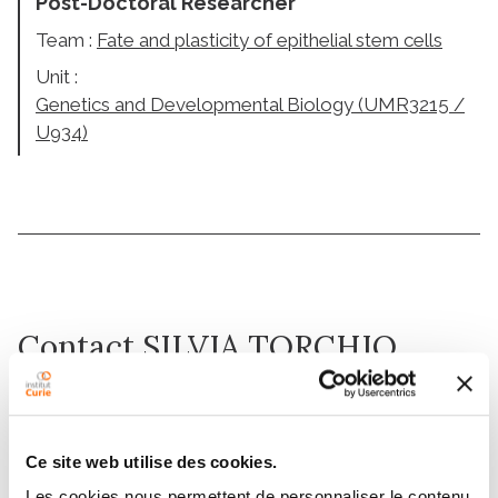
Post-Doctoral Researcher
Team :
Fate and plasticity of epithelial stem cells
Unit :
Genetics and Developmental Biology (UMR3215 /
U934)
Contact SILVIA TORCHIO
Contact me by phone or by filling in the form below
Message
Ce site web utilise des cookies.
Les cookies nous permettent de personnaliser le contenu