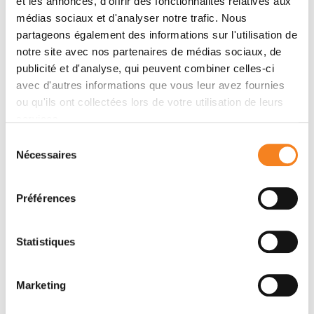
et les annonces, d'offrir des fonctionnalités relatives aux
médias sociaux et d'analyser notre trafic. Nous
partageons également des informations sur l'utilisation de
Members
notre site avec nos partenaires de médias sociaux, de
publicité et d'analyse, qui peuvent combiner celles-ci
avec d'autres informations que vous leur avez fournies
ou qu'ils ont collectées lors de votre utilisation de leurs
services.
Sélection
Nécessaires
du
consentement
Préférences
EMMANUEL
NGOC MINH
Statistiques
FARGE
NGUYEN
Inserm Research Director
Marketing