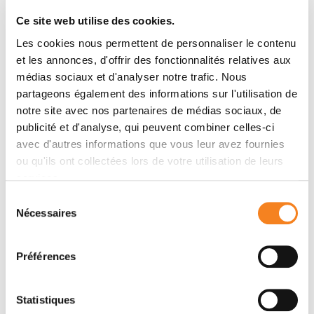
Kevin Moreau, Richard Iggo, Gaetan MacGrogan,
Nathalie Dugot-Senant, Anthony Bouter, Sisareuth
Ce site web utilise des cookies.
Tan, Alexandre Favereaux, Violaine Moreau, Reini F.
Les cookies nous permettent de personnaliser le contenu
Luco, Manon Ros, Frédéric Saltel
et les annonces, d'offrir des fonctionnalités relatives aux
médias sociaux et d'analyser notre trafic. Nous
partageons également des informations sur l'utilisation de
Members
notre site avec nos partenaires de médias sociaux, de
publicité et d'analyse, qui peuvent combiner celles-ci
avec d'autres informations que vous leur avez fournies
ou qu'ils ont collectées lors de votre utilisation de leurs
services.
Sélection
Nécessaires
du
consentement
Préférences
REINI
KEVIN
Statistiques
FERNANDEZ
MOREAU