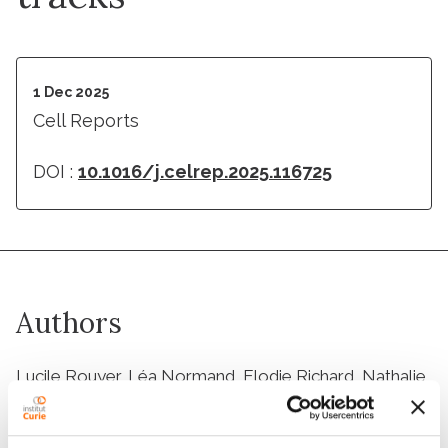
1 Dec 2025
Cell Reports
DOI :
10.1016/j.celrep.2025.116725
Authors
Lucile Rouyer, Léa Normand, Elodie Richard, Nathalie
Allain, Julie Giraud, Sylvaine Di-Tommaso, Cyril
Dourthe, Anne-Aurélie Raymond, Jean-William Dupuy,