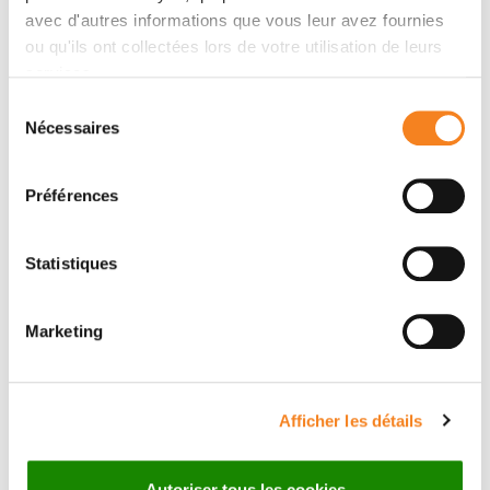
Molecular Microscopy of Membranes
avec d'autres informations que vous leur avez fournies
(MMM)
ou qu'ils ont collectées lors de votre utilisation de leurs
DANIEL LEVY
services.
Sélection
Nécessaires
du
consentement
Préférences
Statistiques
Members
Marketing
Afficher les détails
Autoriser tous les cookies