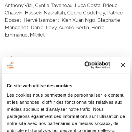
Anthony Vial, Cyntia Taveneau, Luca Costa, Brieuc
Chauvin, Hussein Nasrallah, Cédric Godefroy, Patrice
Dosset, Hervé Isambert, Kien Xuan Ngo, Stéphanie
Mangenot, Daniel Levy, Aurélie Bertin, Pierre-
Emmanuel Milhiet
Abstract
Correlative high speed AFM and florescence
microscopy to reveal membrane reshaping by septins.
Ce site web utilise des cookies.
Les cookies nous permettent de personnaliser le contenu
et les annonces, d'offrir des fonctionnalités relatives aux
Teams
médias sociaux et d'analyser notre trafic. Nous
partageons également des informations sur l'utilisation de
notre site avec nos partenaires de médias sociaux, de
Team
publicité et d'analyse, qui peuvent combiner celles-ci