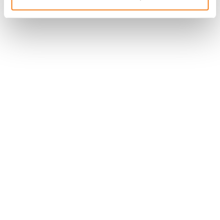
Stay in touch with Institut
Curie
Follow Institut Curie on social media and
subscribe to our newsletter.
Subscribe to the newsletter