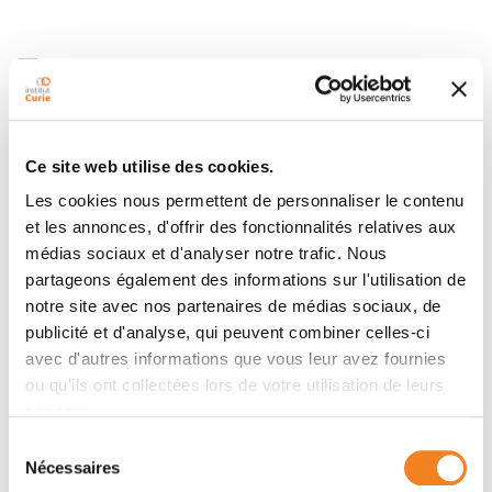
Teams
Team
Ce site web utilise des cookies.
Mechanics and genetics of embryonic and
Les cookies nous permettent de personnaliser le contenu
tumour development
et les annonces, d'offrir des fonctionnalités relatives aux
EMMANUEL FARGE
médias sociaux et d'analyser notre trafic. Nous
partageons également des informations sur l'utilisation de
notre site avec nos partenaires de médias sociaux, de
publicité et d'analyse, qui peuvent combiner celles-ci
avec d'autres informations que vous leur avez fournies
ou qu'ils ont collectées lors de votre utilisation de leurs
services.
Members
Sélection
Nécessaires
du