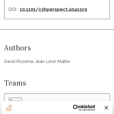
DOI :
10.1101/cshperspect.a041519
Authors
David Rozema, Jean-Léon Maître
Teams
Team
Mechanics of Mammalian Development