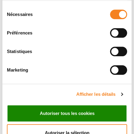
Sélection
Nécessaires
du
consentement
Members
Préférences
Statistiques
Marketing
Afficher les détails
CHUNLONG
CHEN
Autoriser tous les cookies
CNRS Research Director
Autoriser la sélection