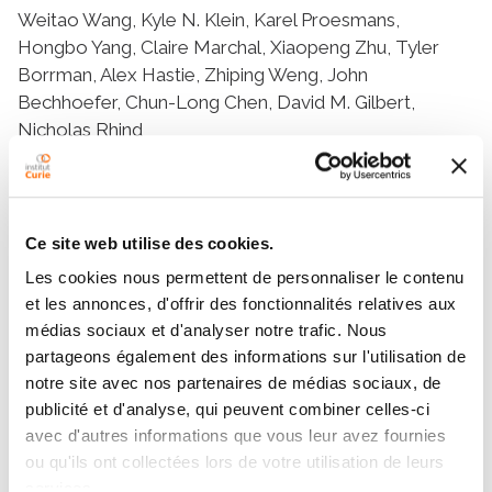
Weitao Wang, Kyle N. Klein, Karel Proesmans,
Hongbo Yang, Claire Marchal, Xiaopeng Zhu, Tyler
Borrman, Alex Hastie, Zhiping Weng, John
Bechhoefer, Chun-Long Chen, David M. Gilbert,
Nicholas Rhind
Teams
Ce site web utilise des cookies.
Les cookies nous permettent de personnaliser le contenu
Team
et les annonces, d'offrir des fonctionnalités relatives aux
Replication program and genome
médias sociaux et d'analyser notre trafic. Nous
partageons également des informations sur l'utilisation de
instability
CHUNLONG CHEN
notre site avec nos partenaires de médias sociaux, de
publicité et d'analyse, qui peuvent combiner celles-ci
avec d'autres informations que vous leur avez fournies
ou qu'ils ont collectées lors de votre utilisation de leurs
services.