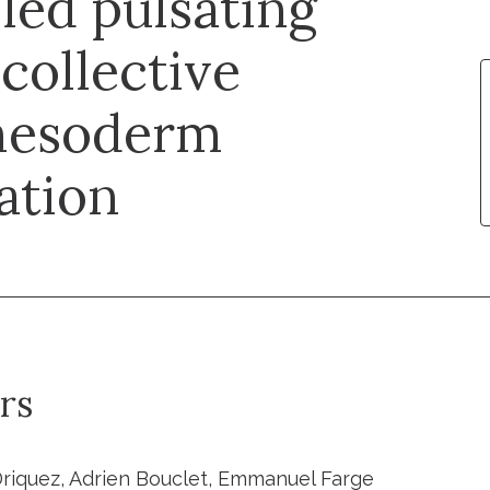
led pulsating
 collective
 mesoderm
ation
rs
riquez, Adrien Bouclet, Emmanuel Farge