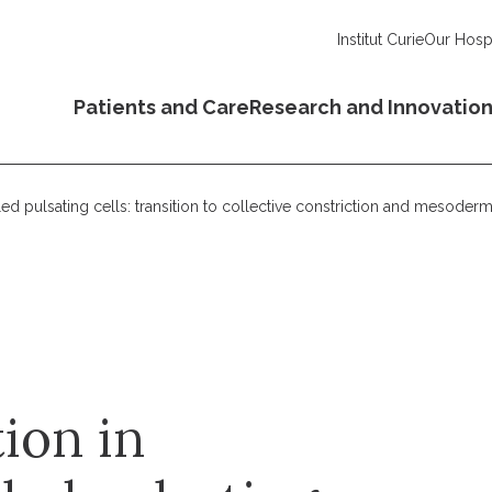
Institut Curie
Our Hospi
Patients and Care
Research and Innovatio
 pulsating cells: transition to collective constriction and mesoderm
ion in