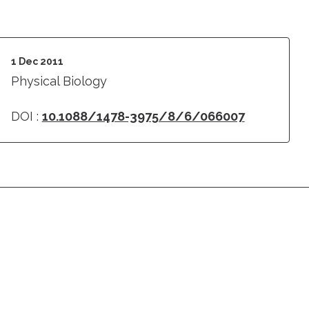
1 Dec 2011
Physical Biology
DOI :
10.1088/1478-3975/8/6/066007