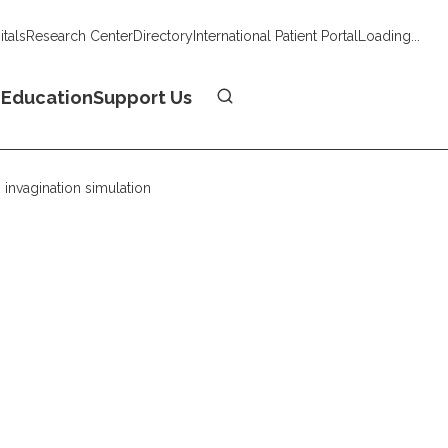
tals
Research Center
Directory
International Patient Portal
Loading...
Donate
n
Education
Support Us
 invagination simulation