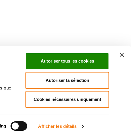
uch with Institut Curie
n social media and subscribe to our newsletter.
Autoriser tous les cookies
Subscribe to the newsletter
Autoriser la sélection
ns que
Cookies nécessaires uniquement
ct us
Directory
Join us
News
Patients' rights
Press
Cookies management
Legal notice
Personal data policy
ing
Afficher les détails