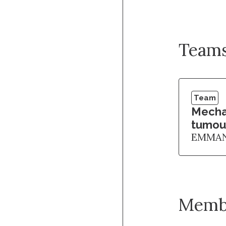
Team
Team
Mecha
tumou
EMMAN
Memb