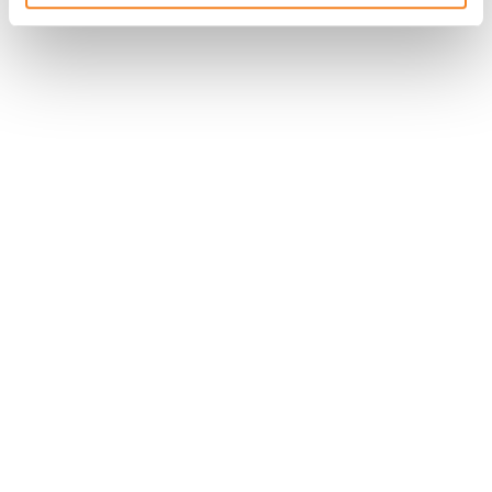
Stay in touch with Institut
Curie
Follow Institut Curie on social media and
subscribe to our newsletter.
Subscribe to the newsletter