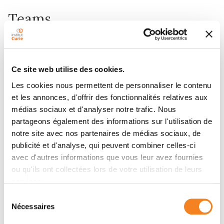
Teams
Team
Chromosome Dynamics and
Ce site web utilise des cookies.
Recombination
Les cookies nous permettent de personnaliser le contenu
VALERIE BORDE
et les annonces, d'offrir des fonctionnalités relatives aux
médias sociaux et d'analyser notre trafic. Nous
partageons également des informations sur l'utilisation de
notre site avec nos partenaires de médias sociaux, de
publicité et d'analyse, qui peuvent combiner celles-ci
avec d'autres informations que vous leur avez fournies
ou qu'ils ont collectées lors de votre utilisation de leurs
services.
Members
Sélection
Nécessaires
du
consentement