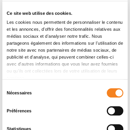
acts as an activator of cardiac contractility. Here, we
reveal by X-ray crystallography that both drugs target
Ce site web utilise des cookies.
the same pocket and stabilize a pre-stroke structural
Les cookies nous permettent de personnaliser le contenu
state, with only few local differences. All-atom
et les annonces, d'offrir des fonctionnalités relatives aux
molecular dynamics simulations reveal how these
médias sociaux et d'analyser notre trafic. Nous
molecules produce distinct effects in motor allostery
partageons également des informations sur l'utilisation de
thus impacting force production in opposite way.
notre site avec nos partenaires de médias sociaux, de
Altogether, our results provide the framework for
publicité et d'analyse, qui peuvent combiner celles-ci
rational drug development for the purpose of
avec d'autres informations que vous leur avez fournies
personalized medicine.
ou qu'ils ont collectées lors de votre utilisation de leurs
services.
Sélection
Teams
Nécessaires
du
consentement
Préférences
Team
Structural Motility
ANNE HOUDUSSE-JUILLE
Statistiques