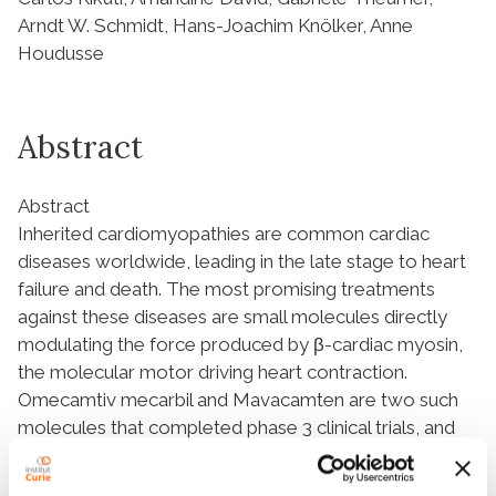
Arndt W. Schmidt, Hans-Joachim Knölker, Anne
Houdusse
Abstract
Abstract
Inherited cardiomyopathies are common cardiac
diseases worldwide, leading in the late stage to heart
failure and death. The most promising treatments
against these diseases are small molecules directly
modulating the force produced by β-cardiac myosin,
the molecular motor driving heart contraction.
Omecamtiv mecarbil and Mavacamten are two such
molecules that completed phase 3 clinical trials, and
the inhibitor Mavacamten is now approved by the
FDA. In contrast to Mavacamten, Omecamtiv mecarbil