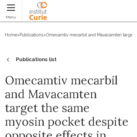
Donate
Menu
Home
>
Publications
>
Omecamtiv mecarbil and Mavacamten target th
Publications list
Omecamtiv mecarbil
and Mavacamten
target the same
myosin pocket despite
opposite effects in