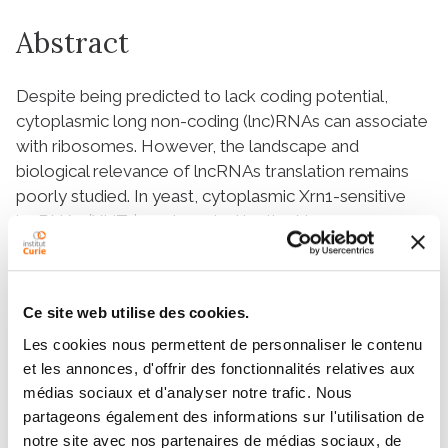
Abstract
Despite being predicted to lack coding potential,
cytoplasmic long non-coding (lnc)RNAs can associate
with ribosomes. However, the landscape and
biological relevance of lncRNAs translation remains
poorly studied. In yeast, cytoplasmic Xrn1-sensitive
lncRNAs (XUTs) are targeted by the Nonsense-
Mediated mRNA Decay (NMD), suggesting a
translation-dependent degradation process. Here, we
report that XUTs are pervasively translated, which
Ce site web utilise des cookies.
impacts their decay. We show that XUTs globally
accumulate upon translation elongation inhibition, but
Les cookies nous permettent de personnaliser le contenu
et les annonces, d'offrir des fonctionnalités relatives aux
not when initial ribosome loading is impaired. Ribo-
médias sociaux et d'analyser notre trafic. Nous
Seq confirmed ribosomes binding to XUTs and
partageons également des informations sur l'utilisation de
identified actively translated 5’-proximal small ORFs.
notre site avec nos partenaires de médias sociaux, de
Mechanistically, the NMD-sensitivity of XUTs mainly