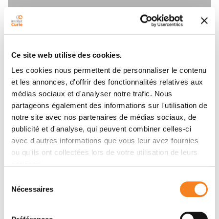
Ce site web utilise des cookies.
Les cookies nous permettent de personnaliser le contenu
et les annonces, d'offrir des fonctionnalités relatives aux
médias sociaux et d'analyser notre trafic. Nous
partageons également des informations sur l'utilisation de
notre site avec nos partenaires de médias sociaux, de
publicité et d'analyse, qui peuvent combiner celles-ci
avec d'autres informations que vous leur avez fournies
ou qu'ils ont collectées lors de votre utilisation de leurs
Institut Curie, the leading
services.
cancer center in France
Sélection
Nécessaires
du
consentement
Discover Institut Curie