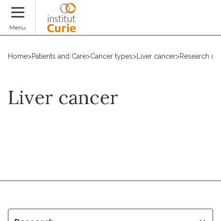
Donate
Menu
Home
>
Patients and Care
>
Cancer types
>
Liver cancer
>
Research on
Liver cancer
Request an appointment