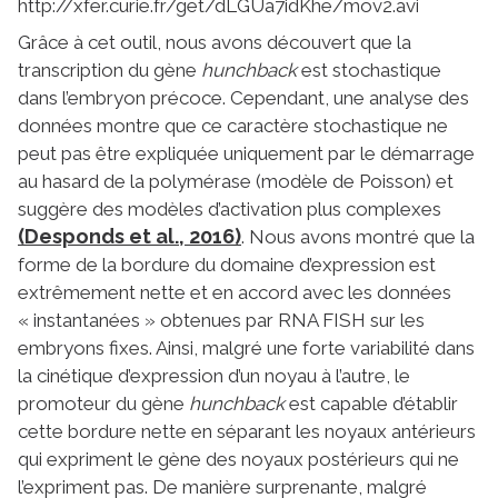
http://xfer.curie.fr/get/dLGUa7idKhe/mov2.avi
Grâce à cet outil, nous avons découvert que la
transcription du gène
hunchback
est stochastique
dans l’embryon précoce. Cependant, une analyse des
données montre que ce caractère stochastique ne
peut pas être expliquée uniquement par le démarrage
au hasard de la polymérase (modèle de Poisson) et
suggère des modèles d’activation plus complexes
(Desponds et al., 2016)
. Nous avons montré que la
forme de la bordure du domaine d’expression est
extrêmement nette et en accord avec les données
« instantanées » obtenues par RNA FISH sur les
embryons fixes. Ainsi, malgré une forte variabilité dans
la cinétique d’expression d’un noyau à l’autre, le
promoteur du gène
hunchback
est capable d’établir
cette bordure nette en séparant les noyaux antérieurs
qui expriment le gène des noyaux postérieurs qui ne
l’expriment pas. De manière surprenante, malgré