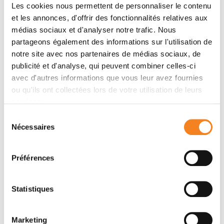
Les cookies nous permettent de personnaliser le contenu
Permanent contract
Paris
et les annonces, d'offrir des fonctionnalités relatives aux
médias sociaux et d'analyser notre trafic. Nous
Laboratory Manager (F/M)
partageons également des informations sur l'utilisation de
Search
notre site avec nos partenaires de médias sociaux, de
Research Center
publicité et d'analyse, qui peuvent combiner celles-ci
avec d'autres informations que vous leur avez fournies
ou qu'ils ont collectées lors de votre utilisation de leurs
Temporary contract
Paris
services.
JUNIOR PI (F/M) Cell Biology – UMR144
Sélection
Search
Nécessaires
du
Research Center
consentement
Préférences
Temporary contract
Paris
Engineer in organoid development (F/M)
Statistiques
Search
Research Center
Marketing