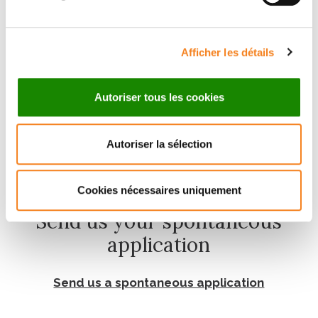
Temporary contract
Paris
Research Engineer Position in Pediatric
Afficher les détails
Oncology (F/M)
Research Center
Autoriser tous les cookies
Autoriser la sélection
Cookies nécessaires uniquement
Send us your spontaneous
application
Send us a spontaneous application